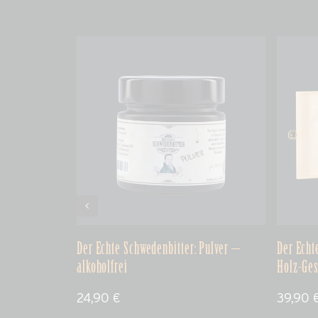
Der Echte Schwedenbitter: Pulver –
Der Echt
alkoholfrei
Holz-Ge
24,90
€
39,90