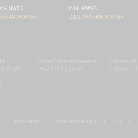
20 % MWST.
INKL. MWST.
ERSANDKOSTEN
ZZGL.
VERSANDKOSTEN
eke
office@alterschwede.at
Impressum
arstraße
+43 732 73 20 60
Datenschut
z
Versandarten
Widerrufsbelehrung
AGB