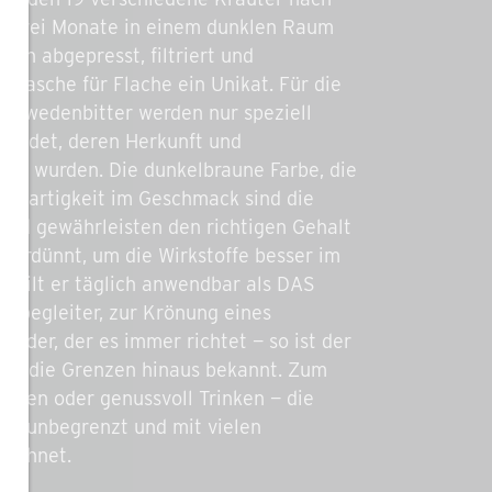
n drei Monate in einem dunklen Raum
tion abgepresst, filtriert und
 Flasche für Flache ein Unikat. Für die
Schwedenbitter werden nur speziell
wendet, deren Herkunft und
üft wurden. Die dunkelbraune Farbe, die
nzigartigkeit im Geschmack sind die
 und gewährleisten den richtigen Gehalt
 verdünnt, um die Wirkstoffe besser im
, gilt er täglich anwendbar als DAS
isebegleiter, zur Krönung eines
 der, der es immer richtet — so ist der
ber die Grenzen hinaus bekannt. Zum
eiben oder genussvoll Trinken — die
he unbegrenzt und mit vielen
eichnet.