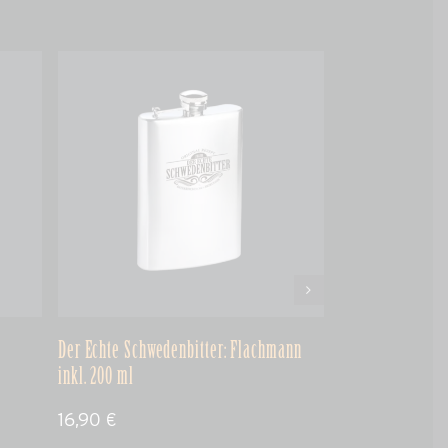
Der Echte Schwedenbitter: Flachmann
Der Echte Schwed
inkl. 200 ml
16,90
€
Ab
19,90
€