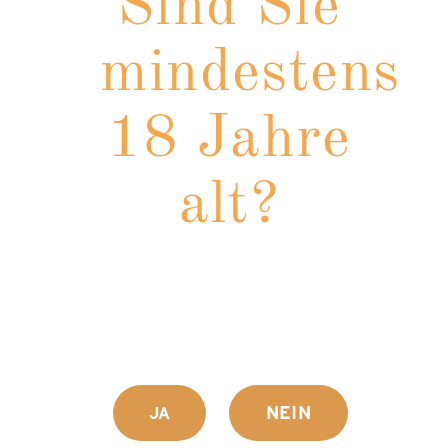
Sind Sie
einem speziellen Verfahre
angesetzt, nach alter Tradi
mindestens
geschmacklich verfeinert —
Herstellung des „echten“ 
18 Jahre
ausgewählte Pflanzen ver
Ernteverfahren genau gepr
Undurchsichtigkeit und Ei
alt?
Merkmale für die Qualität
an Wirkstoffen. Mit Wasser
ganzen Körper zu verteilen
Hausmittel. Als idealer Re
wunderbaren Festmahls oder
„echte“ Schwedenbitter ü
Auflegen, Eintauchen, Einr
Anwendungsform ist beina
NEIN
JA
Erfolgsgeschichten ausgez