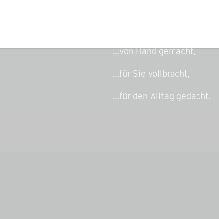
Alkoholgehalt 30%.
Geniessen Sie den „echte
…von Hand gemacht,
…für Sie vollbracht,
…für den Alltag gedacht.