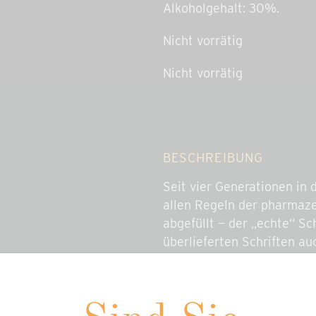
Alkoholgehalt: 30%.
Nicht vorrätig
Nicht vorrätig
BESCHREIBUNG
Seit vier Generationen in 
allen Regeln der pharmaze
abgefüllt — der „echte“ Sch
überlieferten Schriften 
zurückzuführen auf Maria v
Teil der österreichischen 
wegzudenken. Den neueste
angepasst und verfeinert,