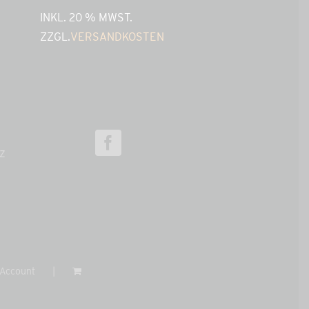
INKL. 20 % MWST.
INKL. 20 % M
ZZGL.
VERSANDKOSTEN
ZZGL.
VERSAN
z
Account