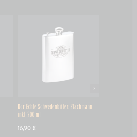
Der Echte Schwedenbitter: Flachmann
Der Echte Schwe
inkl. 200 ml
alkoholfrei
16,90
€
24,90
€