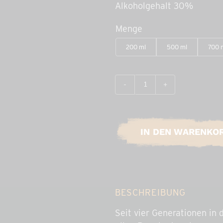
Alkoholgehalt 30%
Menge
200 ml
500 ml
700 
Der
Echte
Schwedenbitter
(zuckerfrei)
IN DEN WARENKO
Menge
BESCHREIBUNG
Seit vier Generationen in 