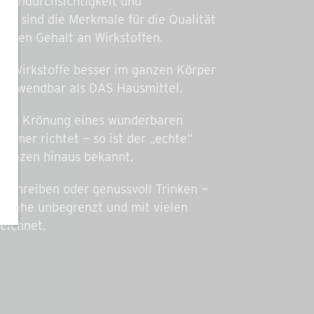
ie Undurchsichtigkeit und
ck sind die Merkmale für die Qualität
tigen Gehalt an Wirkstoffen.
ie Wirkstoffe besser im ganzen Körper
ich anwendbar als DAS Hausmittel.
r, zur Krönung eines wunderbaren
 immer richtet — so ist der „echte“
renzen hinaus bekannt.
 Einreiben oder genussvoll Trinken —
inahe unbegrenzt und mit vielen
eichnet.