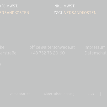
20 % MWST.
INKL. MWST.
ERSANDKOSTEN
ZZGL.
VERSANDKOSTEN
eke
office@alterschwede.at
Impressum
arstraße
+43 732 73 20 60
Datenschut
z
Versandarten
Widerrufsbelehrung
AGB