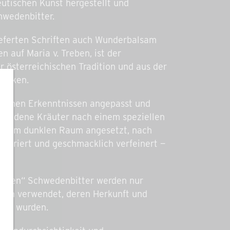
utischen Kunst hergestellt und
hwedenbitter.
lieferten Schriften auch Wunderbalsam
 auf Maria v. Treben, ist der
r österreichischen Tradition und aus der
denken.
schen Erkenntnissen angepasst und
schiedene Kräuter nach einem speziellen
 einem dunklen Raum angesetzt, nach
 filtriert und geschmacklich verfeinert —
at.
echten“ Schwedenbitter werden nur
nzen verwendet, deren Herkunft und
üft wurden.