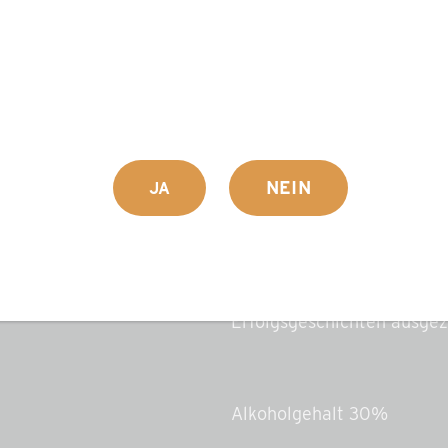
Die dunkelbraune Farbe, d
Einzigartigkeit im Geschma
und gewährleisten den rich
Mit Wasser verdünnt, um d
zu verteilen, gilt er tägl
Als idealer Reisebegleite
NEIN
JA
Festmahls oder der, der es
Schwedenbitter über die G
Zum Auflegen, Eintauchen,
die Anwendungsform ist be
Erfolgsgeschichten ausgez
Alkoholgehalt 30%