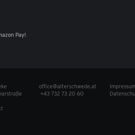
mazon Pay!
eke
office@alterschwede.at
Impressu
arstraße
+43 732 73 20 60
Datenschu
nz