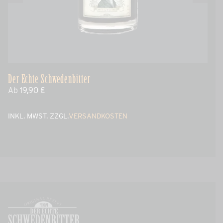
Der Echte Schwedenbitter
De
Ab
19,90
€
A
INKL. MWST.
ZZGL.
VERSANDKOSTEN