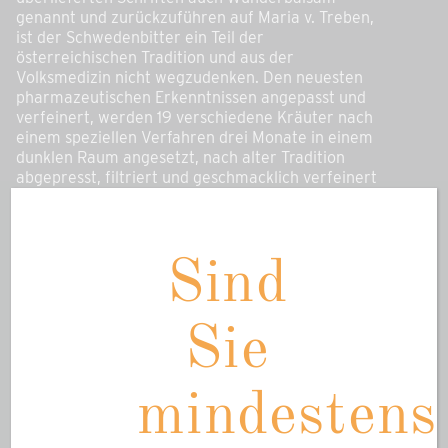
genannt und zurückzuführen auf Maria v. Treben,
ist der Schwedenbitter ein Teil der
österreichischen Tradition und aus der
Volksmedizin nicht wegzudenken. Den neuesten
pharmazeutischen Erkenntnissen angepasst und
verfeinert, werden 19 verschiedene Kräuter nach
einem speziellen Verfahren drei Monate in einem
dunklen Raum angesetzt, nach alter Tradition
abgepresst, filtriert und geschmacklich verfeinert
— Flasche für Flache ein Unikat. Für die
Herstellung des „echten“ Schwedenbitter werden
nur speziell ausgewählte Pflanzen verwendet,
deren Herkunft und Ernteverfahren genau geprüft
Sind
wurden. Die dunkelbraune Farbe, die
Undurchsichtigkeit und Einzigartigkeit im
Geschmack sind die Merkmale für die Qualität und
Sie
gewährleisten den richtigen Gehalt an
Wirkstoffen. Mit Wasser verdünnt, um die
Wirkstoffe besser im ganzen Körper zu verteilen,
mindestens
gilt er täglich anwendbar als DAS Hausmittel. Als
idealer Reisebegleiter, zur Krönung eines
wunderbaren Festmahls oder der, der es immer