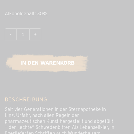
Alkoholgehalt: 30%.
Der
Echte
Schwedenbitter:
700
ml
IN DEN WARENKORB
in
Holz-
Geschenkbox
Menge
BESCHREIBUNG
Seit vier Generationen in der Sternapotheke in
Linz, Urfahr, nach allen Regeln der
pharmazeutischen Kunst hergestellt und abgefüllt
— der „echte“ Schwedenbitter. Als Lebenselixier, in
überlieferten Schriften auch Wunderbalsam