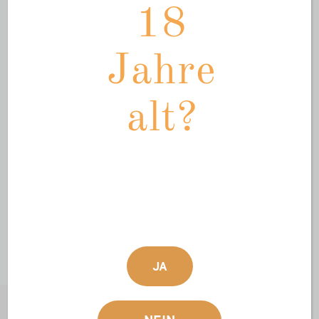
richtet — so ist der „echte“ Schwedenbitter über
18
die Grenzen hinaus bekannt. Zum Auflegen,
Eintauchen, Einreiben oder genussvoll Trinken —
die Anwendungsform ist beinahe unbegrenzt und
Jahre
mit vielen Erfolgsgeschichten ausgezeichnet.
Alkoholgehalt 30%.
alt?
Geniessen Sie den „echten“ Schwedenbitter
…von Hand gemacht,
…für Sie vollbracht,
…für den Alltag gedacht.
JA