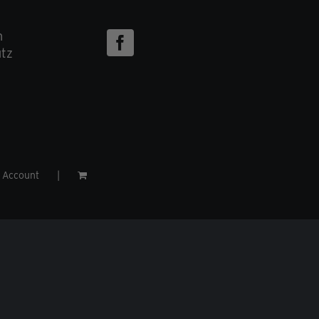
m
tz
Account